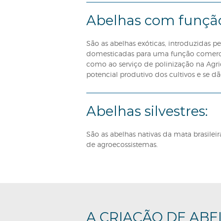
O trabalho de organizar as ab
especialistas, acadêmicos, pe
do projeto e está em constan
Essa visão é fundamental pois
valorização do serviço de pol
Abelhas com fu