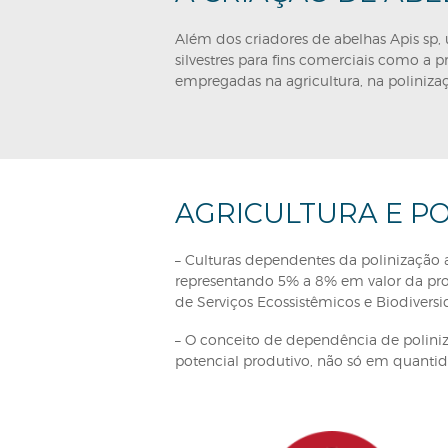
São as abelhas exóticas, intro
domesticadas para uma função 
como ao serviço de polinizaçã
potencial produtivo dos cultiv
Abelhas silvest
São as abelhas nativas da mat
de agroecossistemas.