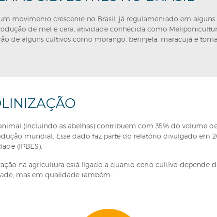
duzidas pelo homem no território brasileiro, e as silvest
comercial. Essas abelhas destinam-se em geral à produç
o na Agricultura. Os serviços de polinização realizados
os e se dão através de aluguel de colmeias e sítios de n
res:
a brasileira, não introduzidas no habitat pelo homem. 