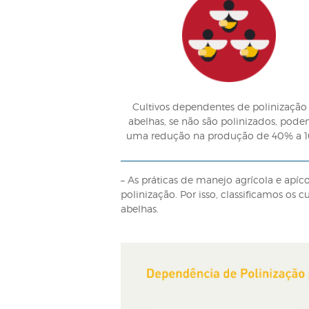
A CRIAÇÃO DE
Além dos criadores de abelhas
silvestres para fins comerci
empregadas na agricultura, n
AGRICULTURA 
– Culturas dependentes da po
representando 5% a 8% em val
de Serviços Ecossistêmicos e 
– O conceito de dependência d