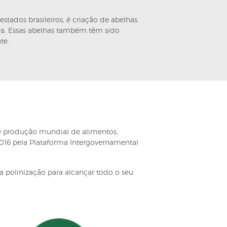
res criadas – abelhas nativas da mata local que foram
ão de mel, cera, geleia real, própolis, entre outros, 
 por abelhas na agricultura têm a função de maximizar 
idificação que são as áreas para criação de ninhos.
Responsáveis pela polinização de áreas naturais e tamb