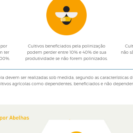
 ABELHAS SILVESTRES NO 
 Apis sp, um movimento crescente no Brasil, já regulam
ais como a produção de mel e cera, atividade conhecida
a polinização de alguns cultivos como morango, berinje
E POLINIZAÇÃO
linização animal (incluindo as abelhas) contribuem 
or da produção mundial. Esse dado faz parte do relat
Biodiversidade (IPBES).
e polinização na agricultura está ligado a quanto cert