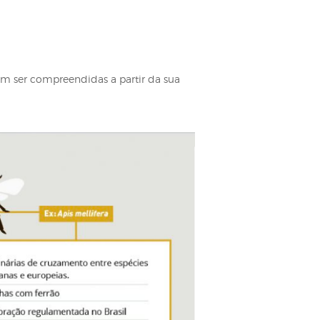
®
va®, as abelhas devem ser compreendidas a partir da su