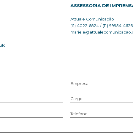
ASSESSO
Attuale C
(11) 4022-6
mariele@a
a – São Paulo
Empresa