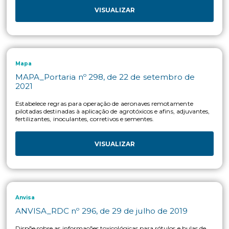
Mapa
MAPA _ Portaria SDA/MAPA Nº 1.136, de 25 de
junho de 2024
Estabelece as diretrizes para os procedimentos de
retrabalho,revalidação e reprocessamento de produtos
formulados,produtos técnicos e pré-misturas, de natureza
química,previstos pela Lei nº 14.785, de 27 de dezembro de
2023,conforme o disposto no art. 38.
VISUALIZAR
Mapa
MAPA IBAMA ANVISA_Portaria Conjunta n° 3
29 de setembro de 2023