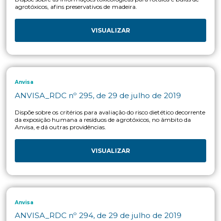
Estabelece procedimentos específicos para distribuição dos
processos pendentes de registro de produtos técnicos equivale
pré-misturas e produtos formulados de agrotóxicos e afins, p
fins de atendimento ao art. 3° do Decreto n. ° 10.833, de 7 de
outubro de 2021.
VISUALIZAR
Mapa
MAPA IBAMA ANVISA_Portaria Conjunta n° 2
29 de setembro de 2023
Estabelece diretrizes para alterações de registro de agrotóxico
afins, quanto às inclusões ou exclusões de Produto Técnico ou
Mistura registrados, formulador, manipulador e embalagens
VISUALIZAR