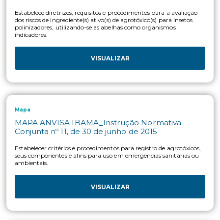
Mapa
MAPA_Instrução Normativa nº 26, de 21 de ju
de 2017
Estabelecer os procedimentos técnico-administrativos para
licenciamento de importação de agrotóxicos, produtos técnic
afins. Rótulos PT, PF para fracionamento, etc
VISUALIZAR
Ibama
IBAMA_Instrução Normativa nº 2, de 09 de
fevereiro de 2017
Estabelece diretrizes, requisitos e procedimentos para a avali
dos riscos de ingrediente(s) ativo(s) de agrotóxico(s) para inse