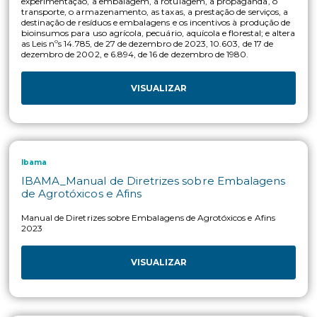
Lei
LEI Nº 15.070, DE 23 DE DEZEMBRO DE 2024
Dispõe sobre a produção, a importação, a exportação, o regis
comercialização, o uso, a inspeção, a fiscalização, a pesquisa,
experimentação, a embalagem, a rotulagem, a propaganda,
transporte, o armazenamento, as taxas, a prestação de serviç
destinação de resíduos e embalagens e os incentivos à produ
bioinsumos para uso agrícola, pecuário, aquícola e florestal; e
as Leis nºs 14.785, de 27 de dezembro de 2023, 10.603, de 17 d
dezembro de 2002, e 6.894, de 16 de dezembro de 1980.
VISUALIZAR
Ibama