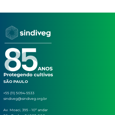
Dispõe sobre os critérios para a realização de estudos de resíd
agrotóxicos para fins de registro de agrotóxicos no Brasil.
VISUALIZAR
Anvisa
ANVISA_RDC nº 19, de 16 de março de 2007
Dispõe sobre registro de produtos agrotóxicos por equivalênc
VISUALIZAR