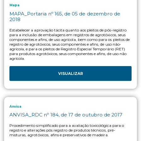
MAPA_Portaria nº 298, de 22 de setembro d
2021
Estabelece regras para operação de aeronaves remotamente
pilotadas destinadas à aplicação de agrotóxicos e afins, adjuv
fertilizantes, inoculantes, corretivos e sementes.
VISUALIZAR
Anvisa
ANVISA_RDC nº 296, de 29 de julho de 2019
Dispõe sobre as informações toxicológicas para rótulos e bula
agrotóxicos, afins preservativos de madeira.
VISUALIZAR