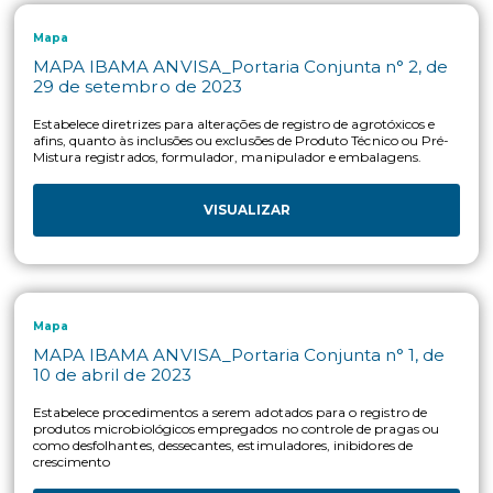
Ibama
IBAMA_Instrução Normativa nº 24, de 10 de
outubro de 2002
Estabelecer os procedimentos da Avaliação Ambiental Preli
para fins de obtenção de Registro Especial Temporário de Pr
e Agentes de Processos Biológicos Geneticamente Modificado
RET/OGM, que se caracterizam como agrotóxicos e afins,
destinados à pesquisa e experimentação, diferenciados pelo(s)
tipo(s) de gene(s) inserido(s), organismo doador e organismo
receptor.
VISUALIZAR