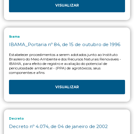
Mapa
MAPA_Portaria nº 165, de 05 de dezembro d
2018
Estabelecer a aprovação tácita quanto aos pleitos de pós-regi
para a inclusão de embalagens em registros de agrotóxicos, 
componentes e afins, de uso agrícola, bem como para os plei
registro de agrotóxicos, seus componentes e afins, de uso não
agrícola, e para os pleitos de Registro Especial Temporário (R
para produtos agrotóxicos, seus componentes e afins, de uso
agrícola.
VISUALIZAR