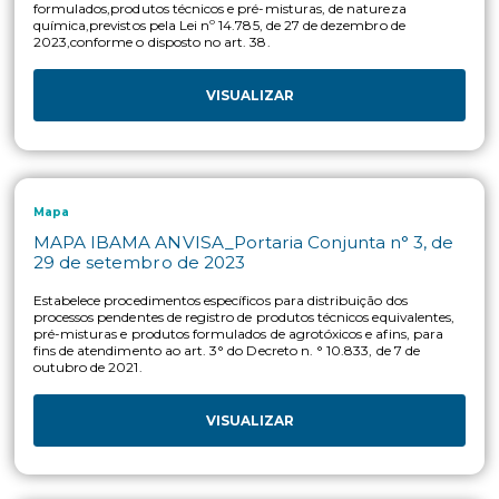
Decreto nº 4.074, de 4 de janeiro de 2002, art. 1º , incisos IV 
VISUALIZAR
Mapa
MAPA ANVISA IBAMA_Instrução Normativa
Conjunta nº 25, de 14 de setembro de 2005
Estabelecer os procedimentos a serem adotados junto ao MA
ANVISA e IBAMA, para efeito das avaliações preliminares e de
obtenção do Registro Especial Temporário - RET, para produ
técnicos, pré-misturas, agrotóxicos e afins, destinados à pesqu
experimentação.
VISUALIZAR