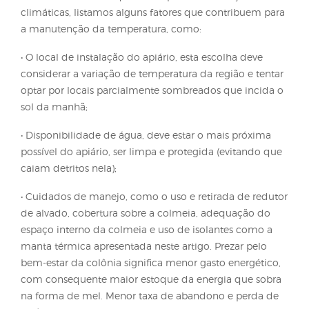
saúde da colônia.
Os efeitos das ondas de calor advindas de variação
climática também foram observados na região nor
do Paraná, impactando diretamente sobre as colôn
de abelhas, onde no início do verão, quando havia
de orvalho sobre folhas de gramíneas, era possível
observar abelhas buscando água diretamente do
orvalho logo ao nascer do sol, comportamento ess
leva a colônia a um gasto energético excessivo e as
tornam mais susceptíveis a acessar áreas mais dista
com maior risco de exposição a defensivos agrícola
maior desgaste das abelhas campeiras, reduzindo 
longevidade e maior chance de abandono da col
Apicultores do Mato Grosso do Sul também relata
que tiveram problemas de produtividade e aband