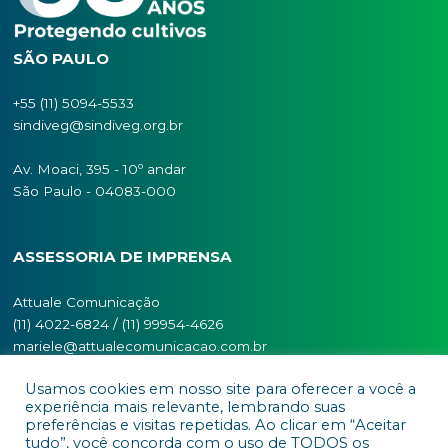
de alvado, cobertura sobre a colmeia, adequação 
espaço interno da colmeia e uso de isolantes como
manta térmica apresentada neste artigo. Prezar pel
bem-estar da colônia significa menor gasto energét
com consequente maior estoque da energia que s
na forma de mel. Menor taxa de abandono e perd
colônias significam maior sucesso na atividade de
criação de abelhas. Atente-se as condições de seus
apiários.
You must be
logged in
to post a comment.
Usamos cookies em nosso site para oferecer a você a
experiência mais relevante, lembrando suas
preferências e visitas repetidas. Ao clicar em “Aceitar
tudo”, você concorda com o uso de TODOS os