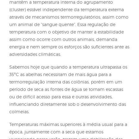
apicultor, Heber Luiz Pereira, doutor em Zootecnia e
apicultor, e Lucilene de Mattos Almeida, zootecnista
técnica no Senar-RS.
A colônia de abelhas é considerada um
superorganismo, isto porque estes insetos sociais
mantêm a temperatura interna do agrupamento
(cluster) estável independente da temperatura exte
através de mecanismos termorregulatórios, assim
um animal de “sangue quente”. Essa regulação de
temperatura com o objetivo de manter a estabilid
assim como ocorre com outros animais, demanda
energia e nem sempre os esforços são suficientes a
adversidades climáticas.
Sabemos hoje que quando a temperatura ultrapass
35ºC as abelhas necessitam de mais água para a