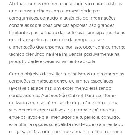
observado na segunda onda de calor que ocorreu 
ano, em que grande parte das colônias que estav
sol acabaram abandonando seus ninhos, deixando
grande quantidade de alimento para trás.
É por esse motivo que muitos apicultores ao visitar
apiários se deparam com uma grande quantidade
abelhas mortas em frente ao alvado, caixas sem ab
com apenas reserva alimentar e até mesmo alguns
pequenos enxames com a rainha sentados em gal
próximos aos apiários.
Abelhas mortas em frente ao alvado são característ
que se assemelham com a mortalidade por
agroquímicos, contudo, a ausência de informaçõe
concretas sobre boas práticas apícolas, são grandes
limitantes para a saúde das colmeias, principalme