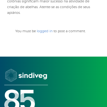
de colmeias devido as alterações climáticas.
Por isso, para auxiliar o apicultor a reduzir os prob
com as colônias no que diz respeito as condições
climáticas, listamos alguns fatores que contribuem
a manutenção da temperatura, como:
• O local de instalação do apiário, esta escolha deve
considerar a variação de temperatura da região e t
optar por locais parcialmente sombreados que inc
sol da manhã;
• Disponibilidade de água, deve estar o mais próxi
possível do apiário, ser limpa e protegida (evitand
caiam detritos nela);
• Cuidados de manejo, como o uso e retirada de r