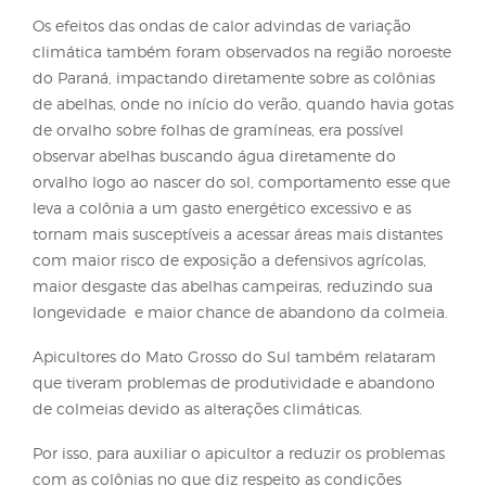
O uso das mantas térmicas indicou resultados
satisfatórios, pois reduziu a saída de umidade e aux
na manutenção da temperatura interna da colmeia
facilitando o trabalho das abelhas com a sua
termorregulação, assim as colônias testadas mant
sua produção mesmo estando diretamente sob o s
A manta térmica pode ser encontrada em qualquer
de materiais de construção, sendo disponível em r
de até 50m e tendo um custo inferior a R$ 5,00 po
colmeia. Logo é uma estratégia viável para manter 
colônias em períodos com condições climáticas
desfavoráveis, tanto sob temperaturas acima como
abaixo do ideal, pois a manta ajuda na redução da
de calor com o ambiente externo além de ser
impermeável, mantendo a umidade adequada par