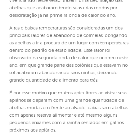
termorregulação interna das colônias, porém em 
período de seca as fontes de água se tornam escas
ou de difícil acesso para essa e outras atividades,
influenciando diretamente sob o desenvolvimento
colmeias.
Temperaturas máximas superiores à média usual pa
época, juntamente com a seca que estamos
vivenciando nesse verão, trazem uma debilitação d
abelhas que acabaram tendo suas crias mortas por
desidratação já na primeira onda de calor do ano.
Altas e baixas temperaturas são consideradas um d
principais fatores de abandono de colmeias, obri
as abelhas a ir a procura de um lugar com tempera
dentro do padrão de estabilidade. Esse fator foi