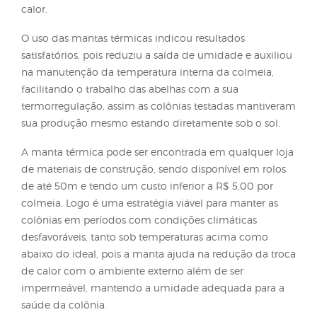
que diz respeito ao controle da temperatura e
alimentação dos enxames, por isso, obter conheci
técnico científico na área influencia positivamente
produtividade e desenvolvimento apícola.
Com o objetivo de avaliar mecanismos que manté
condições climáticas dentro de limites específicos
favoráveis às abelhas, um experimento está sendo
conduzido nos Apiários São Gabriel. Para isso, for
utilizadas mantas térmicas de dupla face como u
subcobertura entre os favos e a tampa e até mesm
entre os favos e o alimentador de superfície, contu
esta última opções só é válida desde que o alimen
esteja vazio fazendo com que a manta reflita melh
calor.