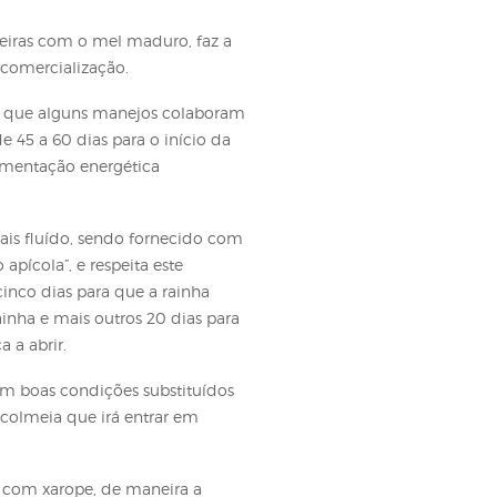
exemplo, esticar arames e colar a cera alveolada);
ltor captura ativamente ou por meio de caixas-
res, executa inspeções de manutenção, limpeza de
ainhas, união de colônias fracas, alimentação e
picultor retira melgueiras com o mel maduro, faz a
clo produtivo com a comercialização.
floradas, momento em que alguns manejos colaboram
 ocorre faltando de 45 a 60 dias para o início da
necimento de uma alimentação energética
u seja, um xarope mais fluído, sendo fornecido com
o “sequenciamento apícola”, e respeita este