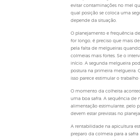
período devido ao cic
retome seu ritmo de po
que as abelhas novas s
As melgueiras, ainda 
ou reformados para es
produção.
A adição de melgueira
evitar contaminações 
qual posição se coloc
depende da situação
O planejamento e frequ
for longo, é preciso
pela falta de melguei
colmeias mais fortes. S