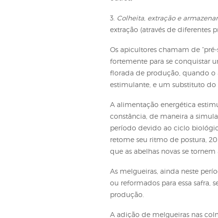
devem ser limpos e qua
2.
Povoamento, manute
iscas, faz divisões de
apiário, controle de d
outros;
3.
Colheita, extração 
extração (através de 
Os apicultores chamam
fortemente para se co
florada de produção, 
estimulante, e um subs
A alimentação energét
constância, de maneir