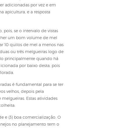
 sendo pelo menos cinco dias para que a rainha
sde a postura da rainha e mais outros 20 dias para
a florada que começa a abrir.
avos que não estão em boas condições substituídos
gueiras para cada colmeia que irá entrar em
entação estimulante com xarope, de maneira a
 melgueiras devem ser adicionadas por vez e em
m está iniciando na apicultura, e a resposta
dicionar de início, pois, se o intervalo de vistas
 muitos deixam de colher um bom volume de mel
epois pode significar 10 quilos de mel a menos nas
 necessário adicionar duas ou três melgueiras logo de