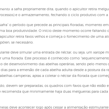
lquer manutenção necessária deve ser feita (como, por 
nção e preparo para produção
: neste momento, o apicu
 colônias já estabelecidas ou compra de outros produto
oenças, pragas ou predadores, troca de favos, troca de r
e armazenamento
: a safra propriamente dita, quando o a
diferentes processos) e o armazenamento, fechando o ci
 de “pré-safra” o período que precede as principais 
nquistar uma boa produtividade. O início deste momento
quando o apicultor retira favos velhos e começa o for
tituto do pólen, se necessário.
ica estimulante deve simular uma entrada de néctar, o
a a simular uma florada. Este processo é conhecido com