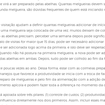
lo biológico de desenvolvimento das abelhas operárias,
stura, 20 dias para a emersão de cada abelha adulta de
e tornem abelhas campeiras, aptas a coletar o néctar d
neste período, devem ser preparadas, os quadros com f
sa safra, se recomenda que minimamente haja duas mel
s nas colmeias deve acontecer logo após cessar a alim
no mel que virá a ser preparado pelas abelhas. Quantas
a uma segunda melgueira, são dúvidas frequentes de que
.
ência de visitação ajudam a definir quantas melgueiras a
 que mais de uma melgueira seja colocada de uma vez,
ras quando as abelhas precisam, perceber uma semana d
e o intervalo de visitas for maior que 15 dias, pode ser