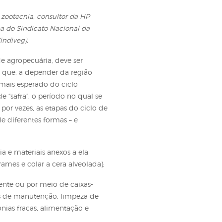
s para a próxima safra?
 apicultor, doutor em zootecnia, consultor da HP
lmeia Viva, programa do Sindicato Nacional da
ra Defesa Vegetal (Sindiveg).
quer outra atividade agropecuária, deve ser
o ciclo de produção que, a depender da região
o ano. O momento mais esperado do ciclo
, chamada também de “safra”, o período no qual se
to. Na apicultura, por vezes, as etapas do ciclo de
ou caracterizadas de diferentes formas – e
m três momentos:
u construídos; colmeia e materiais anexos a ela