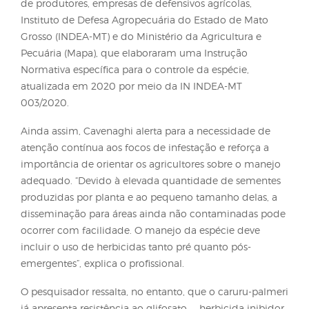
eleva significativamente o risco de novas infestaçõ
O caruru-palmeri afeta uma ampla variedade de
culturas no mundo. No Brasil, já foram registrados 
em lavouras de soja, milho e algodão. Estudos
internacionais apontam que a competição por águ
nutrientes e luz pode causar perdas de produtivid
até 91% no milho, 79% na soja e 77% no algodão.
Segundo o professor Cavenaghi, o avanço do carur
palmieri no país foi relativamente lento graças à
mobilização dos agricultores, pesquisadores, assoc
de produtores, empresas de defensivos agrícolas,
Instituto de Defesa Agropecuária do Estado de Ma
Grosso (INDEA-MT) e do Ministério da Agricultura e
Pecuária (Mapa), que elaboraram uma Instrução
Normativa específica para o controle da espécie,