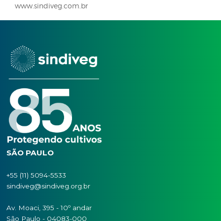
“A continuidade do monitoramento, associada ao 
criterioso de defensivos e à integração de estratégi
agronômicas, é fundamental para a sustentabilida
das lavouras brasileiras. O trabalho conjunto entre
produtores, consultores e instituições de pesquisa é
decisivo para enfrentar essa ameaça e manter a
produtividade nas principais cadeias do agronegóc
nacional”, finaliza.
Sobre o Sindiveg
Há mais de 80 anos, o Sindiveg – Sindicato Nacion
Indústria de Produtos para Defesa Vegetal atua no B
representando o mercado de defensivos agrícolas 
País, com suas 23 associadas, e dando voz legalme
indústria de produtos de defesa vegetal em todo o