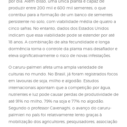
o
Amaranthus palmeri
foi identificado pela primeir
no Brasil durante a safra 2014/2015, no estado do 
Grosso e, mais recentemente, sua presença foi regi
no Mato Grosso do Sul. De acordo com o professor
pesquisador do Centro Universitário de Várzea Gra
(Univag), Anderson Cavenaghi, a planta daninha
apresenta uma impressionante capacidade de
crescimento, podendo atingir até quatro centímetr
por dia. Além disso, uma única planta é capaz de
produzir entre 200 mil e 600 mil sementes, o que
contribui para a formação de um banco de semen
persistente no solo, com viabilidade média de quat
cinco safras. No entanto, dados dos Estados Unido
indicam que essa viabilidade pode se estender por
18 anos. A combinação de alta fecundidade e long
dormência torna o controle da planta mais desafia