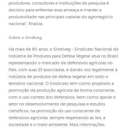
escolha de variedades adequadas, a semeadura e
períodos recomendados, o plantio em áreas limpas
manutenção da sanidade da lavoura e uma aduba
equilibrada. “Essas medidas ajudam a reduzir o ba
de sementes no solo e dificultam o aparecimento 
novos focos”, destaca.
Entre as ações preventivas, o professor e pesquisad
ainda destaca a importância da limpeza de maqui
ao transitar entre áreas agrícolas, o monitoramento
frequente dos talhões e a comunicação de ocorrên
aos órgãos responsáveis. De acordo com ele, a ado
de um protocolo de manejo integrado é atualmen
abordagem mais eficaz para conter a expansão do
caruru-palmeri.