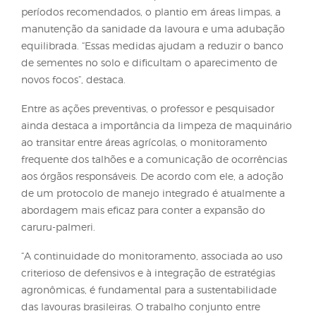
inibidores da ALS, como clorimuron e imazetapir. 
resistência torna o controle da planta mais difícil,
gerando prejuízos à produção e comprometendo 
competitividade das culturas.
“A alternância de mecanismos de ação entre esses
ingredientes ativos eficazes é fundamental para red
a pressão de seleção e retardar o avanço da resistên
embora o ideal seja não depender apenas do contr
químico isolado”, detalha o especialista.
Cavenaghi também enfatiza que, as práticas cultura
complementares são indispensáveis e podem envol
uso de plantas de cobertura, como a braquiária, a
eliminação manual das plantas antes que atinjam a
de floração e frutificação, além de estratégias que
favoreçam o desenvolvimento da cultura, como a