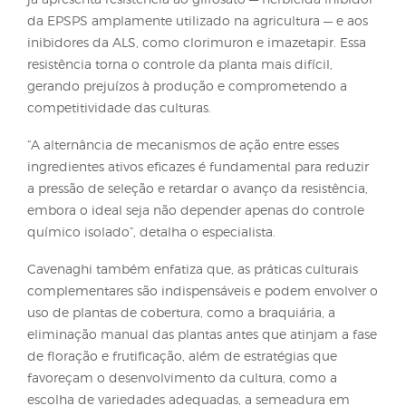
atualizada em 2020 por meio da IN INDEA-MT
003/2020.
Ainda assim, Cavenaghi alerta para a necessidade 
atenção contínua aos focos de infestação e reforça
importância de orientar os agricultores sobre o ma
adequado. “Devido à elevada quantidade de seme
produzidas por planta e ao pequeno tamanho delas
disseminação para áreas ainda não contaminadas
ocorrer com facilidade. O manejo da espécie deve
incluir o uso de herbicidas tanto pré quanto pós-
emergentes”, explica o profissional.
O pesquisador ressalta, no entanto, que o caruru-p
já apresenta resistência ao glifosato — herbicida ini
da EPSPS amplamente utilizado na agricultura — e