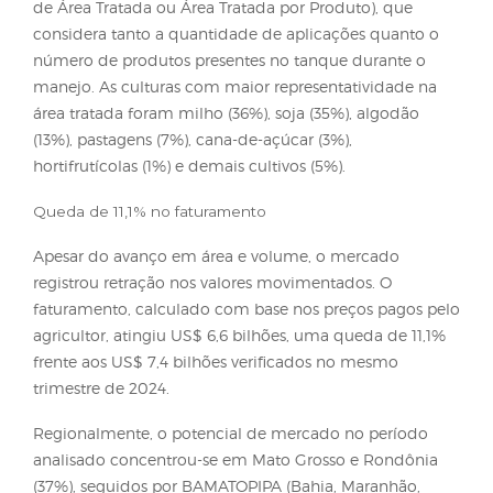
para o controle de pragas, doenças e plantas danin
aumentou 3,4% no primeiro trimestre do ano. A
distribuição por categoria é composta por herbicid
(42%), inseticidas (28%), fungicidas (22%), tratamen
sementes (1%) e outros, como adjuvantes, regulado
de crescimento e inoculantes (7%).
Para a avaliação, foi adotada a métrica PAT (Potenc
de Área Tratada ou Área Tratada por Produto), que
considera tanto a quantidade de aplicações quant
número de produtos presentes no tanque durante 
manejo. As culturas com maior representatividade
área tratada foram milho (36%), soja (35%), algodão
(13%), pastagens (7%), cana-de-açúcar (3%),
hortifrutícolas (1%) e demais cultivos (5%).