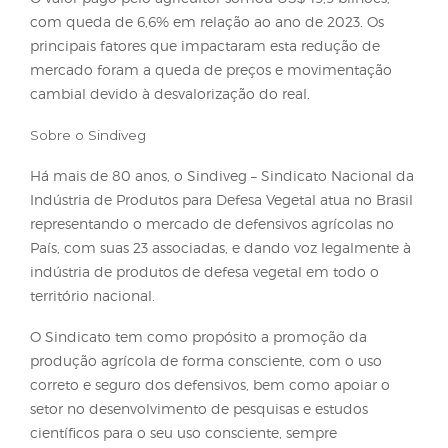
Fechamento do ano de 2024 indica alta de 12,2% n
área tratada
Em 2024, a área tratada por defensivos apresentou
elevação de 12,2% em relação a 2023, alcançando 
marca de mais de 2,5 bilhões de hectares. O primei
trimestre (48%) e o quarto (34%) concentraram a m
parte das atividades de aplicação.
Em termos de volume, o incremento foi de 13,6%,
os herbicidas representando 45% do total, fungicid
23%, inseticidas 22%, tratamentos de sementes 1% 
demais categorias 8%.
O valor pago pelo agricultor somou US$ 19,9 bilhõe
com queda de 6,6% em relação ao ano de 2023. O