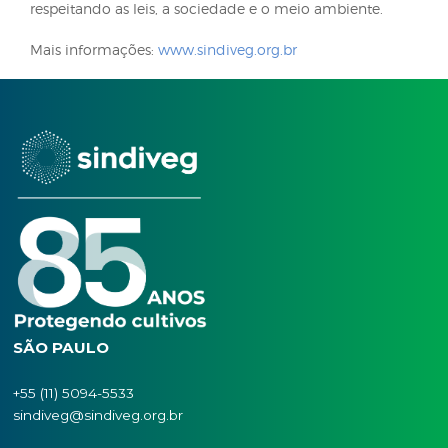
principais fatores que impactaram esta redução de
mercado foram a queda de preços e movimentaç
cambial devido à desvalorização do real.
Sobre o Sindiveg
Há mais de 80 anos, o Sindiveg – Sindicato Nacion
Indústria de Produtos para Defesa Vegetal atua no B
representando o mercado de defensivos agrícolas 
País, com suas 23 associadas, e dando voz legalme
indústria de produtos de defesa vegetal em todo o
território nacional.
O Sindicato tem como propósito a promoção da
produção agrícola de forma consciente, com o us
correto e seguro dos defensivos, bem como apoiar
setor no desenvolvimento de pesquisas e estudos