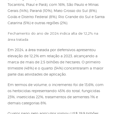
Queda de 11,1% no faturamento
Apesar do avanço em área e volume, o mercado
registrou retração nos valores movimentados. O
faturamento, calculado com base nos preços pago
agricultor, atingiu US$ 6,6 bilhões, uma queda de 1
frente aos US$ 7,4 bilhões verificados no mesmo
trimestre de 2024.
Regionalmente, o potencial de mercado no perío
analisado concentrou-se em Mato Grosso e Rondô
(37%), seguidos por BAMATOPIPA (Bahia, Maranhão
Tocantins, Piauí e Pará), com 16%, São Paulo e Mina
Gerais (14%), Paraná (10%), Mato Grosso do Sul (8%)
Goiás e Distrito Federal (8%), Rio Grande do Sul e 
Catarina (5%) e outras regiões (2%).