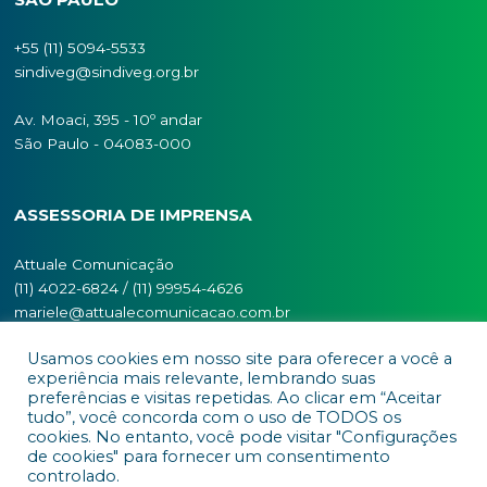
SÃO PAULO
+55 (11) 5094-5533
sindiveg@sindiveg.org.br
Av. Moaci, 395 - 10º andar
São Paulo - 04083-000
Usamos cookies em nosso site para oferecer a você a
experiência mais relevante, lembrando suas
preferências e visitas repetidas. Ao clicar em “Aceitar
tudo”, você concorda com o uso de TODOS os
ASSESSORIA DE IMPRENSA
cookies. No entanto, você pode visitar "Configurações
de cookies" para fornecer um consentimento
controlado.
Attuale Comunicação