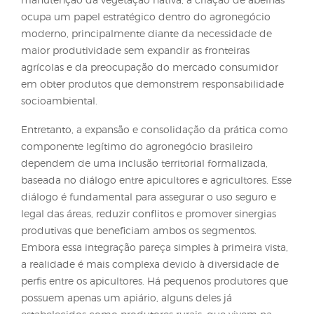
A apicultura é uma das atividades agropecuárias q
melhor representa a conciliação entre produção,
conservação ambiental e desenvolvimento rural
sustentável. Por não demandar grandes áreas, não
promover degradação ambiental e ainda depende
manutenção da vegetação nativa, a criação de abe
ocupa um papel estratégico dentro do agronegóci
moderno, principalmente diante da necessidade d
maior produtividade sem expandir as fronteiras
agrícolas e da preocupação do mercado consumi
em obter produtos que demonstrem responsabili
socioambiental.
Entretanto, a expansão e consolidação da prática
componente legítimo do agronegócio brasileiro
dependem de uma inclusão territorial formalizada