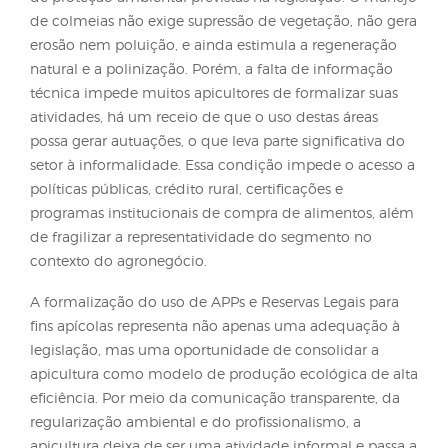
profissionalização da apicultura e responsabilidade
ambiental do agricultor.
O uso de áreas para exploração agropecuária possu
regras, é necessário manter áreas com vegetação na
a Lei nº 12.651/2012 (Código Florestal) regulamenta i
estabelece que as Áreas de Preservação Permanent
(APPs) e as Reservas Legais (RLs) devem ser preserva
pois têm como função proteger recursos hídricos, s
biodiversidade e estabilidade ecológica. Entretanto
próprio texto reconhece a possibilidade de uso
sustentável dessas áreas, desde que as atividades 
não predatórias, reversíveis e compatíveis com a
conservação ambiental. Nesse contexto, a apicultur
destaca como uma das poucas atividades
agropecuárias plenamente compatíveis com as fu