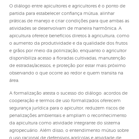
Historicamente, a apicultura se desenvolveu de fo
paralela à agricultura, com pouca articulação entre
produtores rurais e criadores de abelhas. Essa baixa
interação tem gerado conflitos territoriais e
operacionais, especialmente em regiões onde há
pequenas propriedades, diversificação de atividade
uso de defensivos agrícolas. Por outro lado, quand
comunicação prévia, planejamento conjunto e aco
formais de uso das áreas, as relações tornam-se
cooperativas e produtivas.
O diálogo entre apicultores e agricultores é o pont
partida para estabelecer confiança mútua, alinhar
práticas de manejo e criar condições para que amb
atividades se desenvolvam de maneira harmônica.