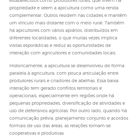
baseada no diálogo entre apicultores e agricultores
diálogo é fundamental para assegurar o uso seguro
legal das áreas, reduzir conflitos e promover sinergi
produtivas que beneficiam ambos os segmentos.
Embora essa integração pareça simples à primeira v
a realidade é mais complexa devido à diversidade
perfis entre os apicultores. Há pequenos produtore
possuem apenas um apiário, alguns deles já
estabelecidos como produtores rurais, que vivem n
propriedade e veem a apicultura como uma renda
complementar. Outros residem nas cidades e ma
um vínculo mais distante com o meio rural. Tam
há apicultores com vários apiários, distribuídos em
diferentes localidades, o que muitas vezes implica
visitas esporádicas e reduz as oportunidades de
interação com agricultores e comunidades locais.