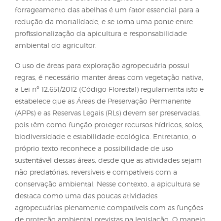
apicultura oferece benefícios diretos à agricultura
o aumento da produtividade e da qualidade dos f
e grãos por meio da polinização, enquanto o agricu
disponibiliza acesso a floradas cultivadas, manute
de estradas/acessos, e proteção por estar mais pró
observando o que ocorre ao redor e quem transita
área.
A formalização atesta o sucesso do diálogo: acord
cooperação e termos de uso formalizados oferec
segurança jurídica para o apicultor, reduzem riscos
penalizações ambientais e ampliam o reconhecim
da apicultura como atividade integrante do sistem
agropecuário. Além disso, o entendimento mútuo 
o uso racional de defensivos agrícolas e atividade 
forrageamento das abelhas é um fator essencial pa
redução da mortalidade, e se torna uma ponte ent