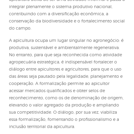
de proteção ambiental previstas na legislação. O 
de colmeias não exige supressão de vegetação, nã
erosão nem poluição, e ainda estimula a regenera
natural e a polinização. Porém, a falta de informaç
técnica impede muitos apicultores de formalizar s
atividades, há um receio de que o uso destas áreas
possa gerar autuações, o que leva parte significativ
setor à informalidade. Essa condição impede o ace
políticas públicas, crédito rural, certificações e
programas institucionais de compra de alimentos,
de fragilizar a representatividade do segmento no
contexto do agronegócio.
A formalização do uso de APPs e Reservas Legais p
fins apícolas representa não apenas uma adequaçã
legislação, mas uma oportunidade de consolidar a