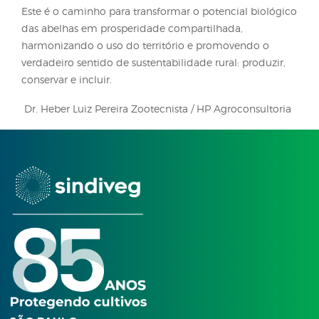
apicultura como modelo de produção ecológica de
eficiência. Por meio da comunicação transparente,
regularização ambiental e do profissionalismo, a
apicultura deixa de ser uma atividade informal e p
integrar plenamente o sistema produtivo nacional,
contribuindo com a diversificação econômica, a
conservação da biodiversidade e o fortalecimento 
do campo.
A apicultura ocupa um lugar singular no agronegóc
produtiva, sustentável e ambientalmente regenerati
No entanto, para que seja reconhecida como ativi
agropecuária estratégica, é indispensável fortalecer
diálogo entre apicultores e agricultores, para que o
das áreas seja pautado pela legalidade, planejame
cooperação. A formalização permite ao apicultor