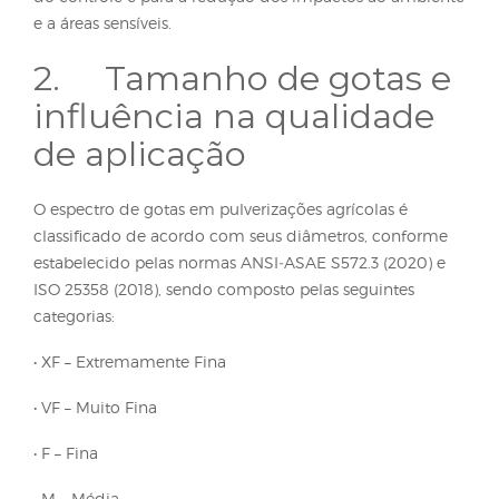
das gotas pulverizadas ocorre por meio de dispositi
como pontas de energia hidráulica;
predominantemente utilizadas em pulverizadores
terrestres, mas também em aeronaves; ou bicos
rotativos, mais comuns em aplicações aéreas.
A definição adequada do tamanho das gotas dep
principalmente dos objetivos da aplicação, das
características do produto utilizado e dos potencia
riscos de deriva e perdas. Assim, a escolha correta 
tecnologia de aplicação é determinante para o suc
do controle e para a redução dos impactos ao amb
e a áreas sensíveis.
2. Tamanho de gotas
influência na qualidad