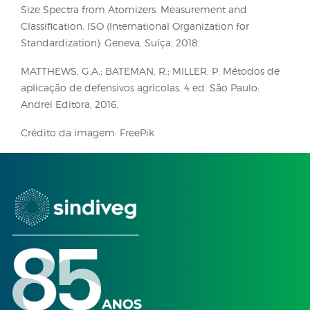
a pulverização.
5. Considerações fina
A qualidade e a segurança das aplicações de defen
agrícolas dependem diretamente do manejo ade
do espectro das gotas. A seleção correta do taman
aliada às condições meteorológicas recomendadas
essencial para garantir a eficácia do controle
fitossanitário, minimizando os riscos de deriva e
evaporação.
A definição das condições meteorológicas ideais e
classes de gotas deve sempre se basear nas inform
contidas nas bulas dos defensivos agrícolas, que
possuem caráter mandatório e devem ser