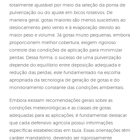
exemplos de riscos associados, destacam‑se a
fitotoxicidade em culturas sensíveis, como hortaliç
pomares – devido à deriva de herbicidas utilizado
áreas de cultivos extensivos – e os prejuízos em cri
de bicho‑da‑seda ou em áreas de apicultura, qua
ocorrem perdas nas aplicações de inseticidas.
As perdas por deriva e evaporação são consequênc
interação de diversos fatores, sendo dois deles os 
determinantes: as condições meteorológicas no
momento da aplicação e o tamanho das gotas. E
as condições meteorológicas não possam ser
controladas, é possível planejar as aplicações para e
situações adversas. De maneira geral, recomenda‑
realizar pulverizações
quando a velocidade do
ven
estiver acima de 10 km/h
, a
temperatura superar 30