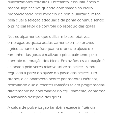
gotas, as bulas também apresentam outros parâme
relacionados à tecnologia de aplicação, com dest
para as faixas de segurança que indicam as distânc
mínimas em que a aplicação do produto deve ser
evitada em relação a determinadas áreas ou alvos
sensíveis.
4. Ajuste do tamanh
de gotas
A principal forma de ajustar o tamanho das gotas 
por meio dos dispositivos geradores utilizados nos
equipamentos de aplicação. Nos pulverizadores q
utilizam pontas hidráulicas, como é o caso da gra
maioria dos equipamentos terrestres, parte dos avi