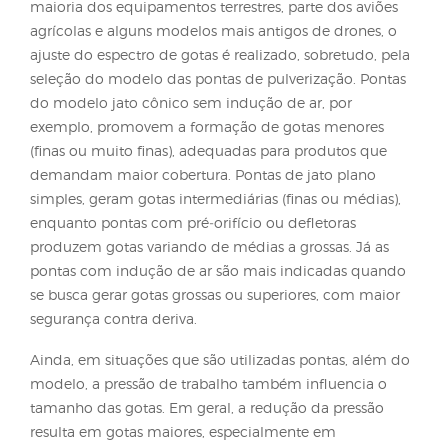
controle das condições de aplicação para minimiz
perdas. Dessa forma, o sucesso de uma pulverizaçã
depende do equilíbrio entre deposição adequada 
redução das perdas, este fundamentado na escolh
apropriada da tecnologia de geração de gotas e d
monitoramento constante das condições ambienta
Embora existam recomendações gerais sobre as
condições meteorológicas e as classes de gotas
adequadas para as aplicações, é fundamental dest
que cada defensivo agrícola possui informações
específicas estabelecidas em bula. Essas orientaçõ
caráter mandatório, devendo ser rigorosamente
seguidas pelo aplicador, conforme determina a
legislação vigente.
Além das condições meteorológicas e das classes 