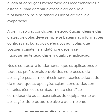
tamanho das gotas. Em geral, a redução da pressã
resulta em gotas maiores, especialmente em
pulverizadores terrestres. Entretanto, essa influência
menos significativa quando comparada ao efeito
proporcionado pelo modelo da ponta utilizada, ra
pela qual a seleção adequada da ponta continua 
o principal fator de controle do espectro das gotas.
Nos equipamentos que utilizam bicos rotativos,
empregados quase exclusivamente em aeronaves
agrícolas, tanto aviões quanto drones, o ajuste do
tamanho das gotas é realizado principalmente pel
controle da rotação dos bicos. Em aviões, essa rota
acionada pelo vento relativo sobre as hélices, send
regulada a partir do ajuste do passo das hélices. E
drones, o acionamento ocorre por motores elétrico