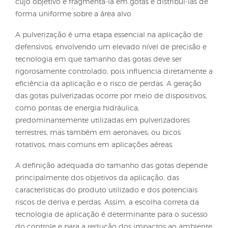
pragas, doenças e plantas daninhas é majoritariam
realizada por meio da pulverização, seja com
equipamentos terrestres, como pulverizadores costa
tratorizados ou automotrizes, ou com aeronaves, q
podem ser tripuladas ou não tripuladas (drones). 
todas essas modalidades, o defensivo agrícola, em 
é diluído em água para formar a calda de aplicaçã
Essa calda é submetida ao processo de pulverizaçã
cujo objetivo é fragmentá‑la em gotas e distribuí‑l
forma uniforme sobre a área alvo.
A pulverização é uma etapa essencial na aplicação
defensivos, envolvendo um elevado nível de precis
tecnologia em que tamanho das gotas deve ser
rigorosamente controlado, pois influencia diretam
eficiência da aplicação e o risco de perdas. A gera