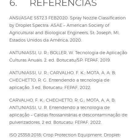
permitindo que diferentes rotações sejam progra
diretamente no controlador do equipamento, con
o tamanho desejado das gotas.
A calda de pulverização também exerce influência
sobre a formação das gotas. Adjuvantes classificad
como redutores de deriva podem atuar aumentan
diâmetro das gotas, reduzindo a geração de gotas
menores que 100 µm ou tornando o espectro mais
uniforme. Algumas formulações modernas de
defensivos agrícolas são igualmente desenvolvidas
atuar no espectro de gotas, contribuindo para a re
do potencial de deriva. Ainda assim, é importante
enfatizar que, embora a composição da calda poss
modificar o espectro de gotas, o dispositivo gerado
permanece como o fator de maior impacto na
determinação das classes de gotas produzidas dur