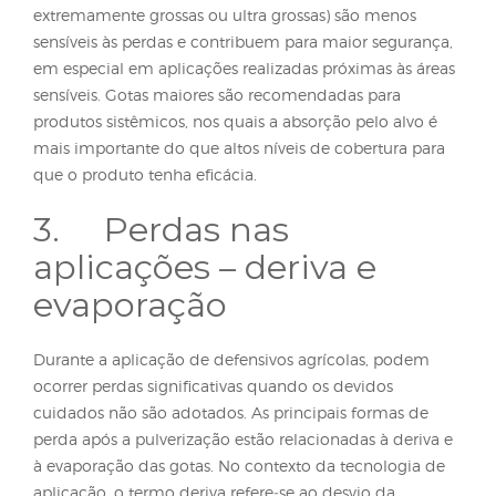
• VC – Muito Grossa
• XC – Extremamente Grossa
• UC – Ultra Grossa
O tamanho das gotas influencia diretamente a traje
a cobertura e a penetração da calda no dossel das
plantas. Gotas menores (classe fina e muito fina)
promovem maior cobertura, o que favorece produ
de contato ou alvos de difícil acesso. No entanto, s
elevada suscetibilidade às perdas, exige que as
aplicações sejam realizadas em condições
meteorológicas favoráveis e que haja um rigoroso
manejo da tecnologia de aplicação.