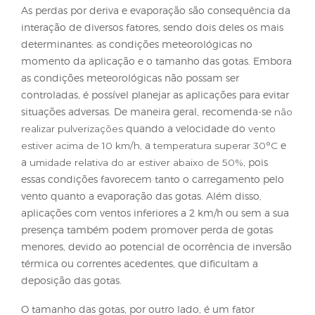
cuidados não são adotados. As principais formas d
perda após a pulverização estão relacionadas à der
à evaporação das gotas. No contexto da tecnologia
aplicação, o termo deriva refere‑se ao desvio da
trajetória das gotas para áreas não alvo, resultand
menor deposição sobre o alvo desejado e possível
contaminação de áreas não alvo. Já a evaporação
consiste na redução do volume das gotas antes qu
estas atinjam o alvo, ocasionando perdas – situaç
é crítica, principalmente em gotas muito pequenas
sob condições ambientais desfavoráveis.
Esses fenômenos podem levar ao controle fitossani
ineficiente, uma vez que a dose que, efetivamente,
chega ao alvo é reduzida, além do potencial de ca
impactos ambientais e econômicos relevantes. Entr