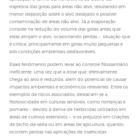
Por outro lado, gotas maiores (grossas, muito grossa
extremamente grossas ou ultra grossas) são menos
sensíveis às perdas e contribuem para maior segura
em especial em aplicações realizadas próximas às 
sensíveis. Gotas maiores são recomendadas para
produtos sistêmicos, nos quais a absorção pelo alv
mais importante do que altos níveis de cobertura p
que o produto tenha eficácia.
3. Perdas nas
aplicações – deriva e
evaporação
Durante a aplicação de defensivos agrícolas, pode
ocorrer perdas significativas quando os devidos