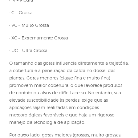
de aplicação
O espectro de gotas em pulverizações agrícolas é
classificado de acordo com seus diâmetros, confo
estabelecido pelas normas ANSI‑ASAE S572.3 (2020
ISO 25358 (2018), sendo composto pelas seguintes
categorias:
• XF – Extremamente Fina
• VF – Muito Fina
• F – Fina
• M – Média
• C – Grossa