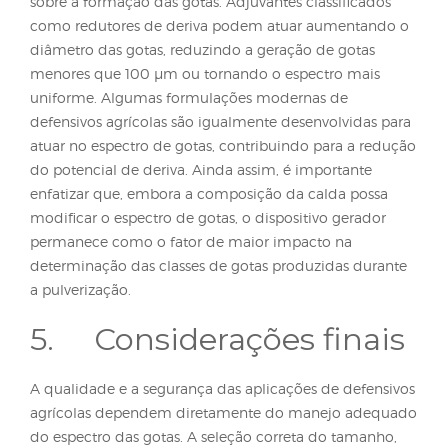
agrícolas e alguns modelos mais antigos de drones
ajuste do espectro de gotas é realizado, sobretudo,
seleção do modelo das pontas de pulverização. Po
do modelo jato cônico sem indução de ar, por
exemplo, promovem a formação de gotas menore
(finas ou muito finas), adequadas para produtos qu
demandam maior cobertura. Pontas de jato plano
simples, geram gotas intermediárias (finas ou média
enquanto pontas com pré‑orifício ou defletoras
produzem gotas variando de médias a grossas. Já 
pontas com indução de ar são mais indicadas qu
se busca gerar gotas grossas ou superiores, com ma
segurança contra deriva.
Ainda, em situações que são utilizadas pontas, al
modelo, a pressão de trabalho também influencia 